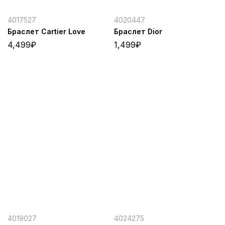
4017527
4020447
Браслет Cartier Love
Браслет Dior
4,499
₽
1,499
₽
4019027
4024275