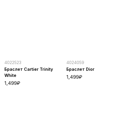
4022523
4024059
Браслет Cartier Trinity
Браслет Dior
White
1,499
₽
1,499
₽