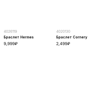
4026119
4020130
Браслет Hermes
Браслет Cornery
9,999
₽
2,499
₽