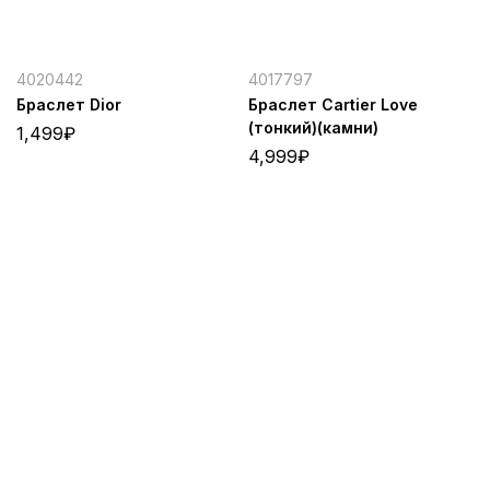
4020442
4017797
Браслет Dior
Браслет Cartier Love
(тонкий)(камни)
1,499
₽
4,999
₽