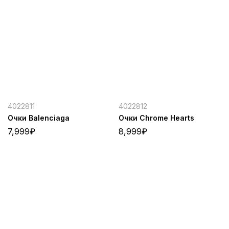
4022811
4022812
Очки Balenciaga
Очки Chrome Hearts
7,999
₽
8,999
₽