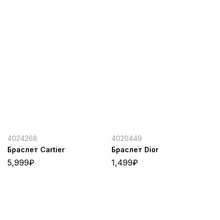
4024268
4020449
Браслет Cartier
Браслет Dior
5,999
₽
1,499
₽