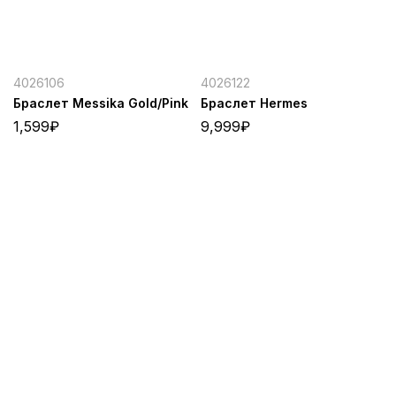
4026106
4026122
Браслет Messika Gold/Pink
Браслет Hermes
1,599
₽
9,999
₽