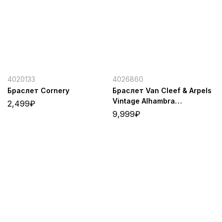
4020133
4026860
Браслет Cornery
Браслет Van Cleef & Arpels
Vintage Alhambra
2,499
₽
(Gold/White)
9,999
₽