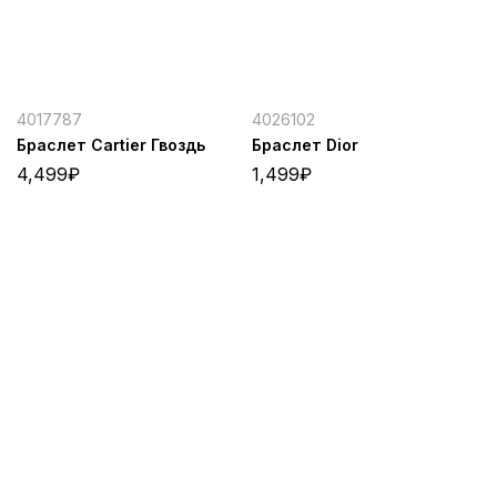
4017787
4026102
Браслет Cartier Гвоздь
Браслет Dior
4,499
₽
1,499
₽