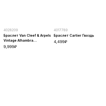
4028209
4017789
Браслет Van Cleef & Arpels
Браслет Cartier Гвоздь
Vintage Alhambra
4,499
₽
Silver/Reflective
9,999
₽