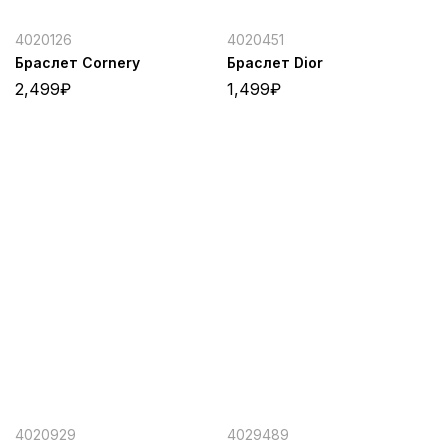
4020126
4020451
Браслет Cornery
Браслет Dior
2,499
₽
1,499
₽
4020929
4029489