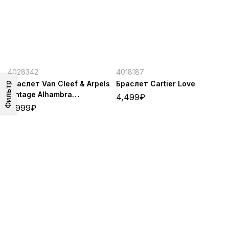
4028342
4018187
Браслет Van Cleef & Arpels
Браслет Cartier Love
Фильтр
Vintage Alhambra
4,499
₽
Silver/White
9,999
₽