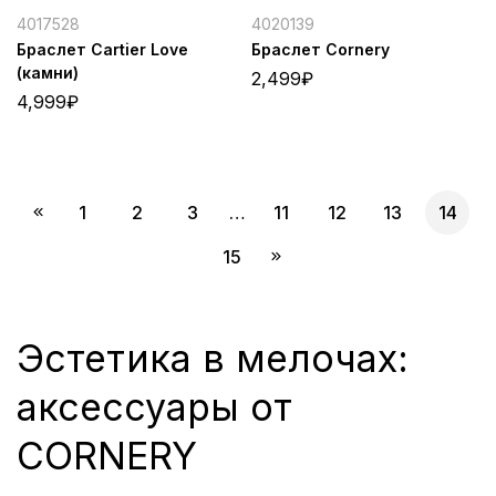
4017528
4020139
Браслет Cartier Love
Браслет Cornery
(камни)
2,499
₽
4,999
₽
1
2
3
…
11
12
13
14
15
Эстетика в мелочах:
аксессуары от
CORNERY