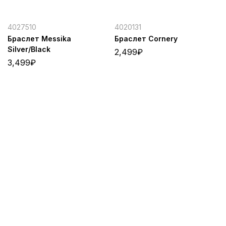
4027510
4020131
Браслет Messika
Браслет Cornery
Silver/Black
2,499
₽
3,499
₽