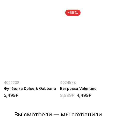
-55%
4022202
4024578
Футболка Dolce & Gabbana
Ветровка Valentino
5,499
₽
9,999
₽
4,499
₽
Вы смотрели — мы сохранили