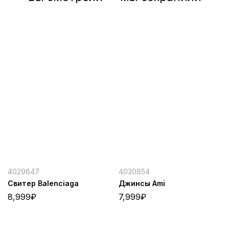
4029847
4030854
Свитер Balenciaga
Джинсы Ami
8,999
₽
7,999
₽