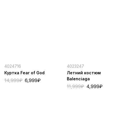
4024716
4023247
Куртка Fear of God
Летний костюм
Balenciaga
14,999
₽
6,999
₽
11,999
₽
4,999
₽