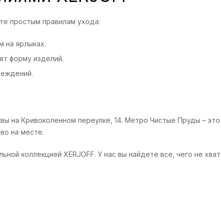
те простым правилам ухода:
м на ярлыках.
ят форму изделий.
реждений.
ы на Кривоколенном переулке, 14. Метро Чистые Пруды – это в
во на месте.
ьной коллекцией XERJOFF. У нас вы найдете все, чего не хва