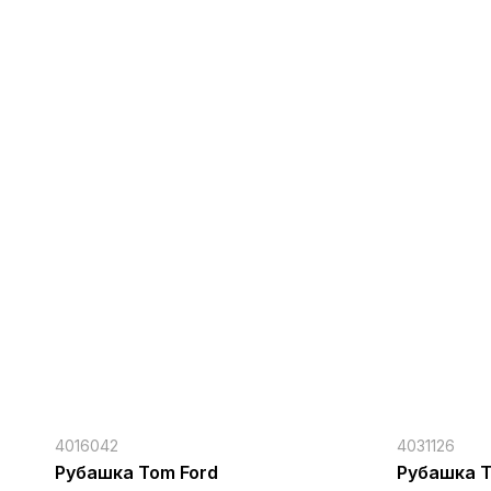
4016042
4031126
Рубашка Tom Ford
Рубашка T