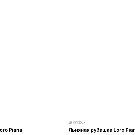
4031387
oro Piana
Льняная рубашка Loro Pia