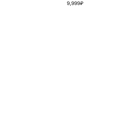
9,999
₽