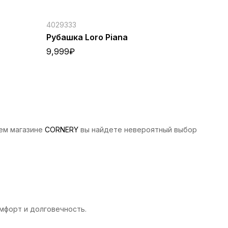
4029333
Рубашка Loro Piana
9,999
₽
шем магазине
CORNERY
вы найдете невероятный выбор
мфорт и долговечность.