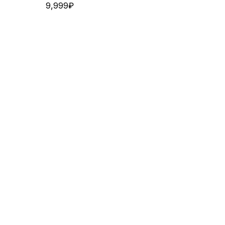
9,999
₽