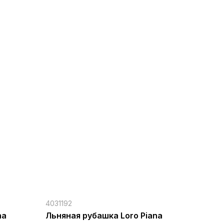
4031192
na
Льняная рубашка Loro Piana