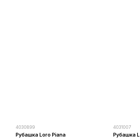
4030899
4031007
Рубашка Loro Piana
Рубашка L