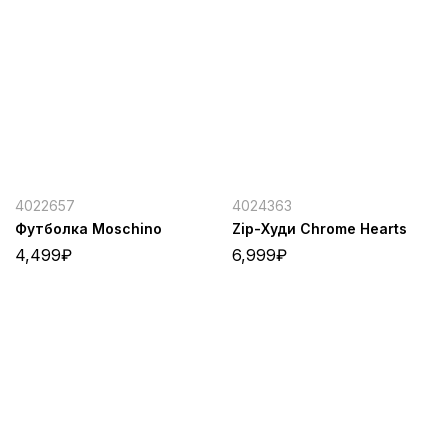
4022657
4024363
Футболка Moschino
Zip-Худи Chrome Hearts
4,499
₽
6,999
₽