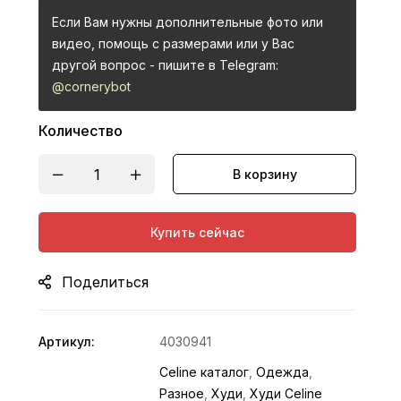
Если Вам нужны дополнительные фото или
видео, помощь с размерами или у Вас
другой вопрос - пишите в Telegram:
@cornerybot
Количество
В корзину
Купить сейчас
Поделиться
Артикул:
4030941
Celine каталог
,
Одежда
,
Разное
,
Худи
,
Худи Celine