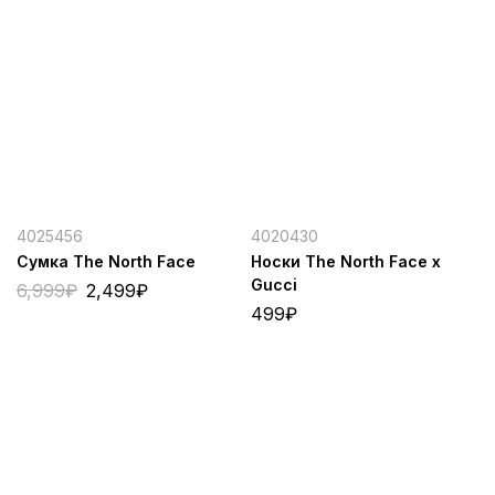
4025456
4020430
Сумка The North Face
Носки The North Face x
Gucci
6,999
₽
2,499
₽
499
₽