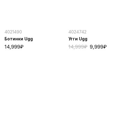
4021490
4024742
Ботинки Ugg
Угги Ugg
14,999
₽
14,999
₽
9,999
₽