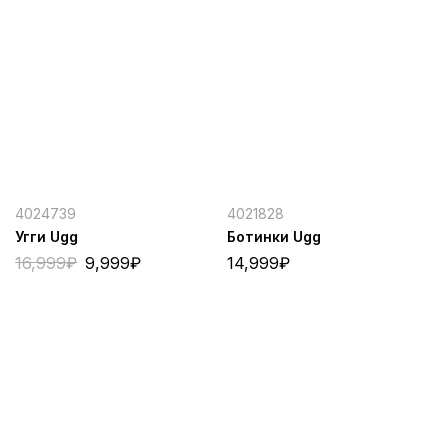
4024739
4021828
Угги Ugg
Ботинки Ugg
16,999
₽
9,999
₽
14,999
₽