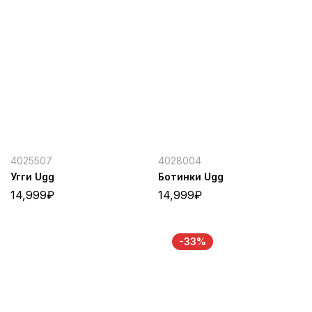
4025507
4028004
Угги Ugg
Ботинки Ugg
14,999
₽
14,999
₽
-33%