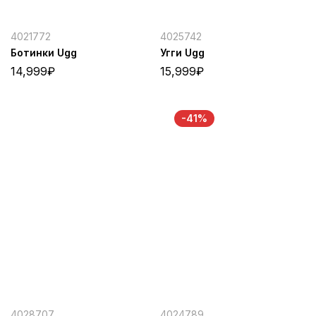
4021772
4025742
Ботинки Ugg
Угги Ugg
14,999
₽
15,999
₽
-41%
4028707
4024789