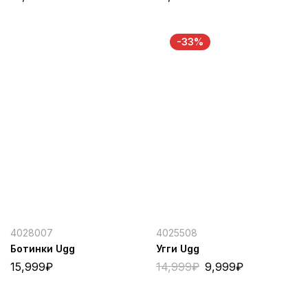
-33%
4028007
4025508
Ботинки Ugg
Угги Ugg
15,999
₽
14,999
₽
9,999
₽