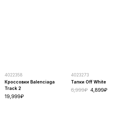
4022358
4023273
Кроссовки Balenciaga
Тапки Off White
Track 2
6,999
₽
4,899
₽
19,999
₽