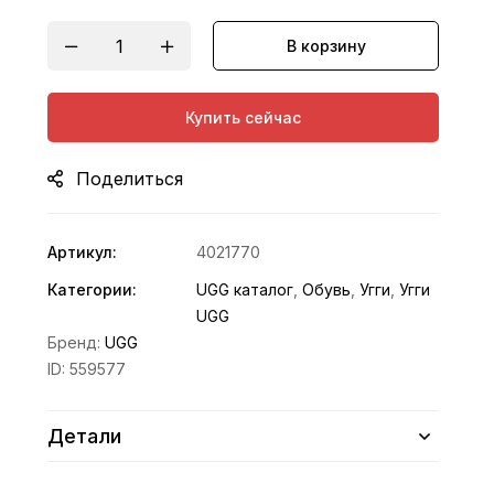
В корзину
Купить сейчас
Поделиться
Артикул:
4021770
Категории:
UGG каталог
,
Обувь
,
Угги
,
Угги
UGG
Бренд:
UGG
ID:
559577
Детали