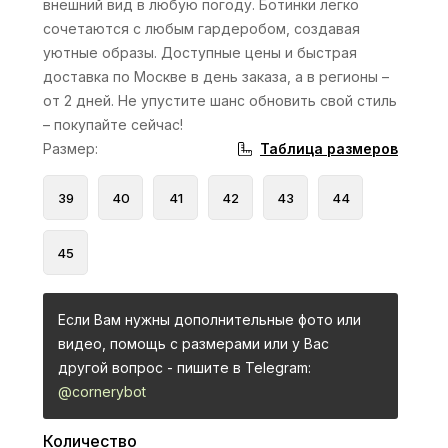
внешний вид в любую погоду. Ботинки легко
сочетаются с любым гардеробом, создавая
уютные образы. Доступные цены и быстрая
доставка по Москве в день заказа, а в регионы –
от 2 дней. Не упустите шанс обновить свой стиль
– покупайте сейчас!
Таблица размеров
Размер
:
39
40
41
42
43
44
45
Если Вам нужны дополнительные фото или
видео, помощь с размерами или у Вас
другой вопрос - пишите в Telegram:
@cornerybot
Количество