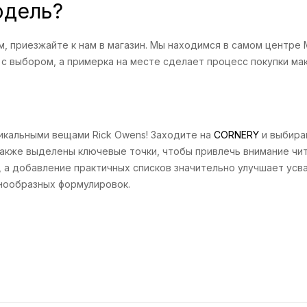
одель?
м, приезжайте к нам в магазин. Мы находимся в самом центре 
с выбором, а примерка на месте сделает процесс покупки ма
икальными вещами Rick Owens! Заходите на
CORNERY
и выбира
а также выделены ключевые точки, чтобы привлечь внимание ч
 а добавление практичных списков значительно улучшает усв
нообразных формулировок.