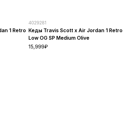
4029281
dan 1 Retro
Кеды Travis Scott x Air Jordan 1 Retro
Low OG SP Medium Olive
15,999
₽