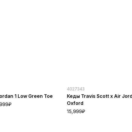
4027343
ordan 1 Low Green Toe
Кеды Travis Scott x Air Jord
Oxford
,999
₽
15,999
₽