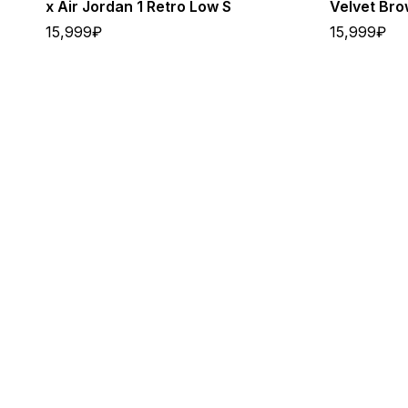
x Air Jordan 1 Retro Low S
Velvet Br
15,999
₽
15,999
₽