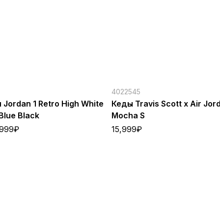
4022545
Jordan 1 Retro High White
Кеды Travis Scott x Air Jor
 Blue Black
Mocha S
,999
₽
15,999
₽