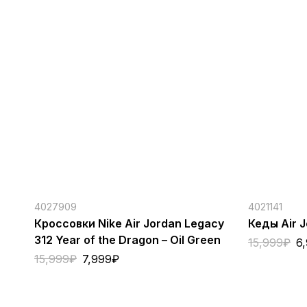
4027909
4021141
Кроссовки Nike Air Jordan Legacy
Кеды Air J
312 Year of the Dragon – Oil Green
15,999
₽
6
15,999
₽
7,999
₽