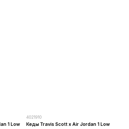
4021910
dan 1 Low
Кеды Travis Scott x Air Jordan 1 Low