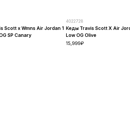
4022728
s Scott x Wmns Air Jordan 1
Кеды Travis Scott X Air Jor
 OG SP Canary
Low OG Olive
15,999
₽