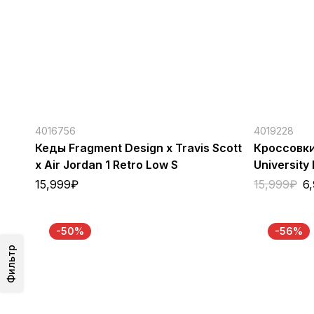
4016756
4019228
Кеды Fragment Design x Travis Scott
Кроссовки 
x Air Jordan 1 Retro Low S
University
15,999
₽
15,999
₽
6
-50%
-56%
Фильтр