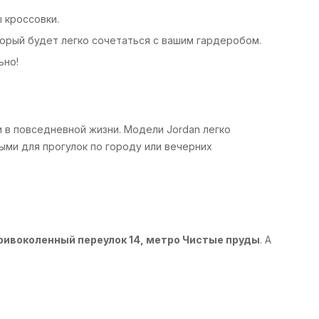
 кроссовки.
орый будет легко сочетаться с вашим гардеробом.
ьно!
и в повседневной жизни. Модели Jordan легко
ыми для прогулок по городу или вечерних
ривоколенный переулок 14, метро Чистые пруды
. А