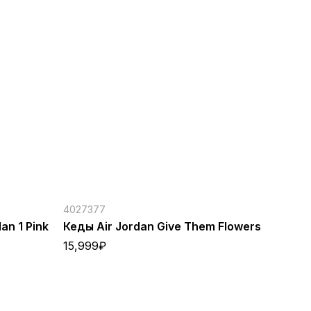
4027377
an 1 Pink
Кеды Air Jordan Give Them Flowers
15,999
₽