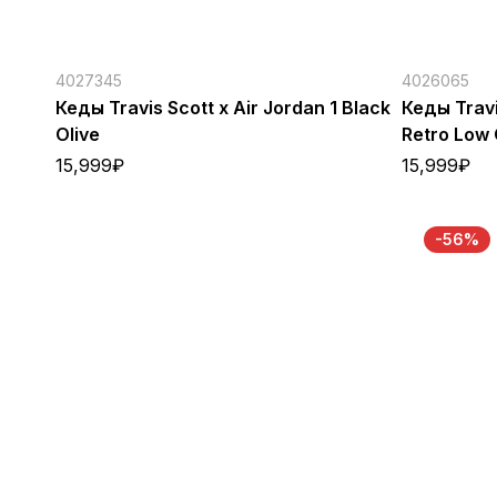
4027345
4026065
Кеды Travis Scott x Air Jordan 1 Black
Кеды Travi
Olive
Retro Low
15,999
₽
15,999
₽
-56%