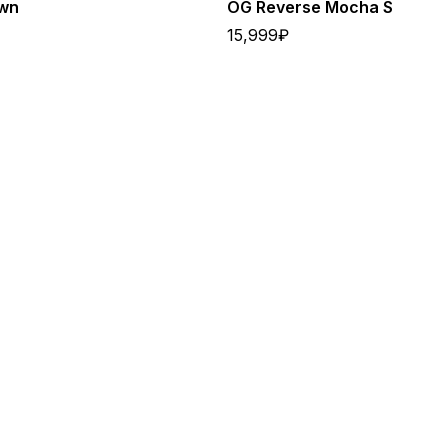
own
OG Reverse Mocha S
15,999
₽