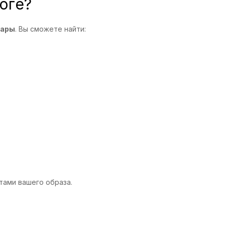
оге?
уары
. Вы сможете найти:
тами вашего образа.