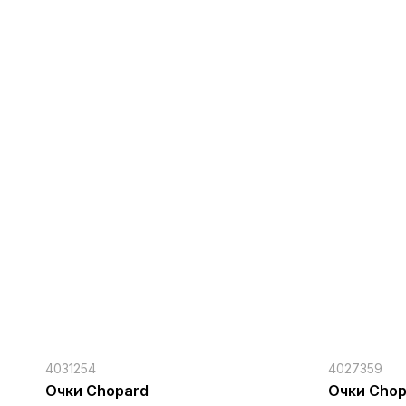
4031254
4027359
Очки Chopard
Очки Chop