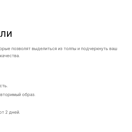
али
орые позволят выделиться из толпы и подчеркнуть ваш
качества.
сть.
овторимый образ.
т 2 дней.