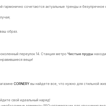
рой гармонично сочетаются актуальные тренды и безупречное к
лучая;
ваш образ.
воколенный переулок 14. Станция метро
Чистые пруды
находи
онравившиеся вещи!
магазине
CORNERY
вы найдете все, что нужно для стильной жиз
айдите свой идеальный наряд!
все необходимые элементы SEO-оптимизации для улучшения вид