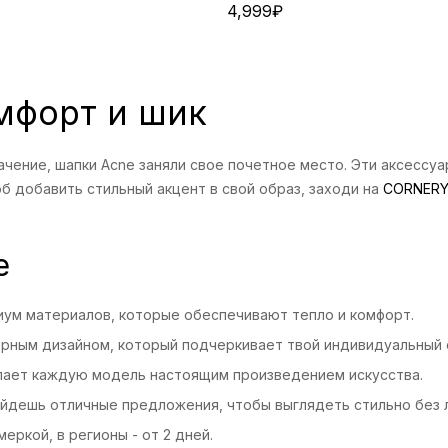
4,999
₽
мфорт и шик
чение, шапки Acne заняли свое почетное место. Эти аксессуа
б добавить стильный акцент в свой образ, заходи на
CORNER
e
миум материалов, которые обеспечивают тепло и комфорт.
ерным дизайном, который подчеркивает твой индивидуальный 
елает каждую модель настоящим произведением искусства.
айдешь отличные предложения, чтобы выглядеть стильно без 
меркой, в регионы - от 2 дней.