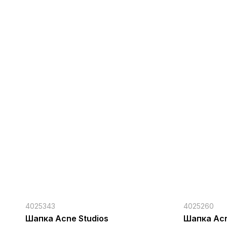
4025343
4025260
Шапка Acne Studios
Шапка Acn