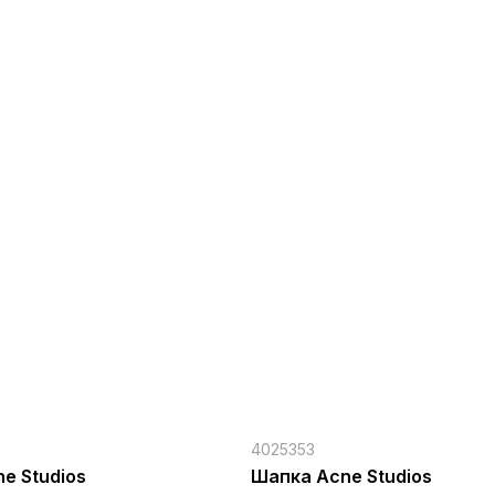
4025353
e Studios
Шапка Acne Studios