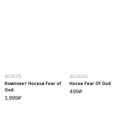
4028215
4024243
Комплект Носков Fear of
Носки Fear Of God
God
499
₽
3,999
₽