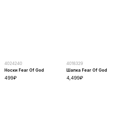
4024240
4018329
Носки Fear Of God
Шапка Fear Of God
499
₽
4,499
₽