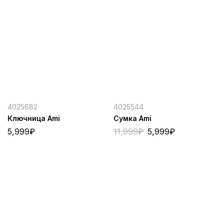
4025682
4025544
Ключница Ami
Сумка Ami
5,999
₽
11,999
₽
5,999
₽