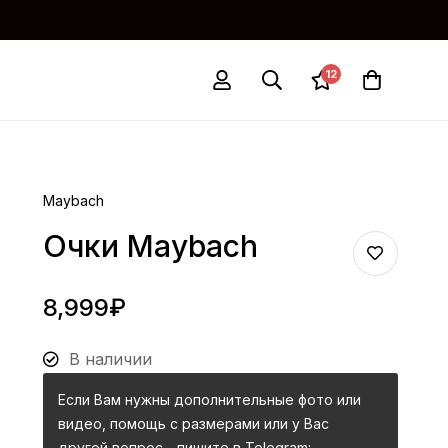
12
Maybach
Очки Maybach
8,999
₽
В наличии
Если Вам нужны дополнительные фото или
видео, помощь с размерами или у Вас
другой вопрос - пишите в Telegram: