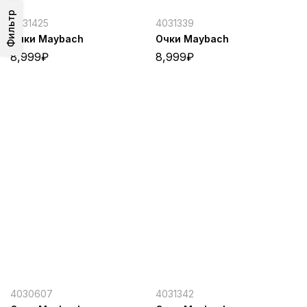
Фильтр
4031425
4031339
Очки Maybach
Очки Maybach
8,999
₽
8,999
₽
4030607
4031342