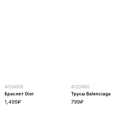
4024059
4022480
Браслет Dior
Трусы Balenciaga
1,499
₽
799
₽