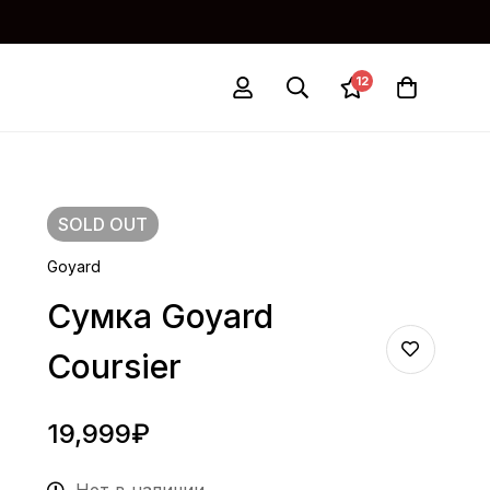
12
SOLD
OUT
Goyard
Сумка Goyard
Coursier
19,999
₽