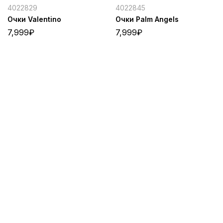
4022829
4022845
Очки Valentino
Очки Palm Angels
7,999
₽
7,999
₽