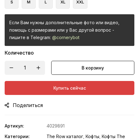
S
M
L
XL
XXL
Если Вам нужны дополнительные фото или видео,
помощь с размерами или у Вас другой вопрос -
пишите в Telegram:
@cornerybot
Количество
В корзину
Купить сейчас
Поделиться
Артикул:
4029891
Категории:
The Row каталог
,
Кофты
,
Кофты The