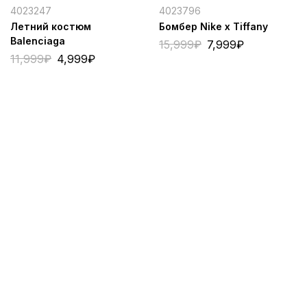
4023247
4023796
Летний костюм
Бомбер Nike x Tiffany
Balenciaga
15,999
₽
7,999
₽
11,999
₽
4,999
₽