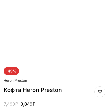
-49%
Heron Preston
Кофта Heron Preston
7,499
₽
3,849
₽