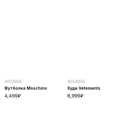
4022656
4024856
Футболка Moschino
Худи Vetements
4,499
₽
8,999
₽