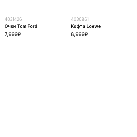
4031426
4030861
Очки Tom Ford
Кофта Loewe
7,999
₽
8,999
₽