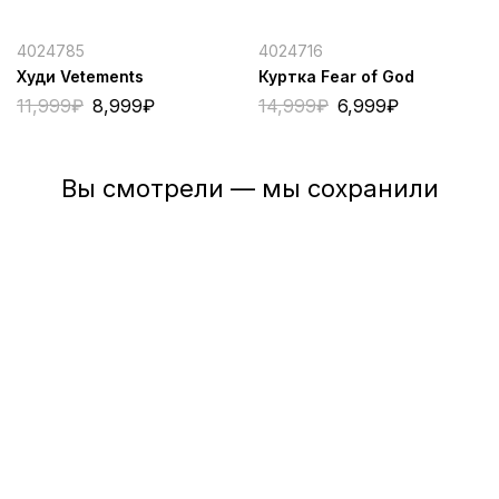
4024785
4024716
Худи Vetements
Куртка Fear of God
11,999
₽
8,999
₽
14,999
₽
6,999
₽
Вы смотрели — мы сохранили