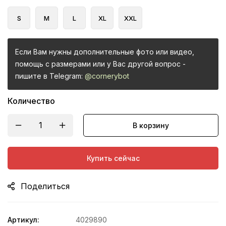
S
M
L
XL
XXL
Если Вам нужны дополнительные фото или видео,
помощь с размерами или у Вас другой вопрос -
пишите в Telegram:
@cornerybot
Количество
В корзину
Купить сейчас
Поделиться
Артикул:
4029890