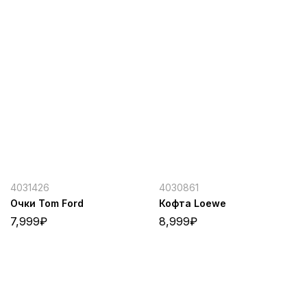
4031426
4030861
Очки Tom Ford
Кофта Loewe
7,999
₽
8,999
₽