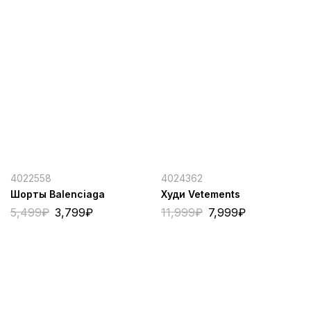
4022558
4024362
Шорты Balenciaga
Худи Vetements
5,499
₽
3,799
₽
11,999
₽
7,999
₽