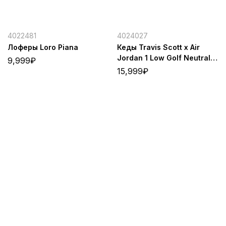
4022481
4024027
Лоферы Loro Piana
Кеды Travis Scott x Air
Jordan 1 Low Golf Neutral
9,999
₽
Olive S
15,999
₽