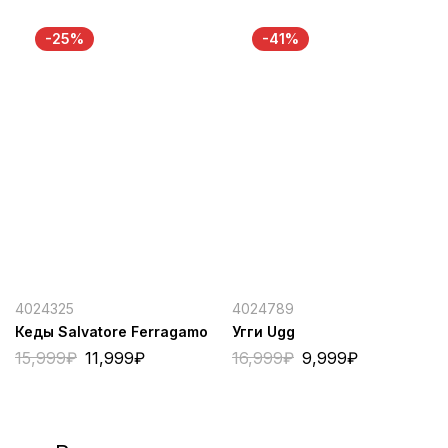
-25%
-41%
4024325
4024789
Кеды Salvatore Ferragamo
Угги Ugg
15,999
₽
11,999
₽
16,999
₽
9,999
₽