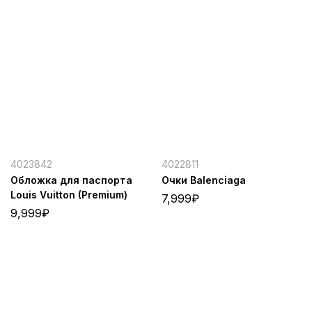
4023842
4022811
Обложка для паспорта
Очки Balenciaga
Louis Vuitton (Premium)
7,999
₽
9,999
₽