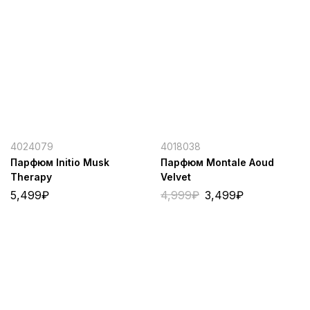
4024079
4018038
Парфюм Initio Musk
Парфюм Montale Aoud
Therapy
Velvet
5,499
₽
4,999
₽
3,499
₽