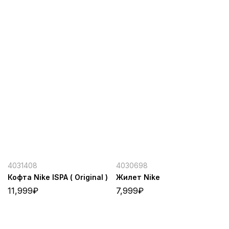
4031408
4030698
Кофта Nike ISPA ( Original )
Жилет Nike
11,999
₽
7,999
₽