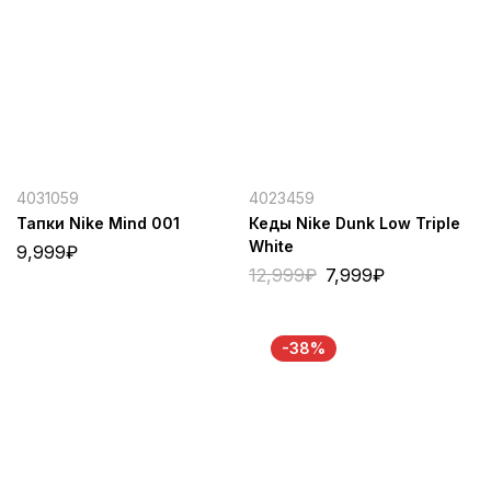
4031059
4023459
Тапки Nike Mind 001
Кеды Nike Dunk Low Triple
White
9,999
₽
12,999
₽
7,999
₽
-38%