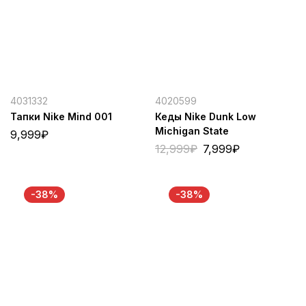
4031332
4020599
Тапки Nike Mind 001
Кеды Nike Dunk Low
Michigan State
9,999
₽
12,999
₽
7,999
₽
-38%
-38%