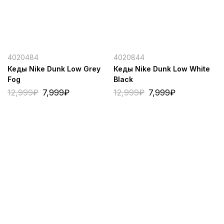
4020484
4020844
Кеды Nike Dunk Low Grey
Кеды Nike Dunk Low White
Fog
Black
12,999
₽
7,999
₽
12,999
₽
7,999
₽