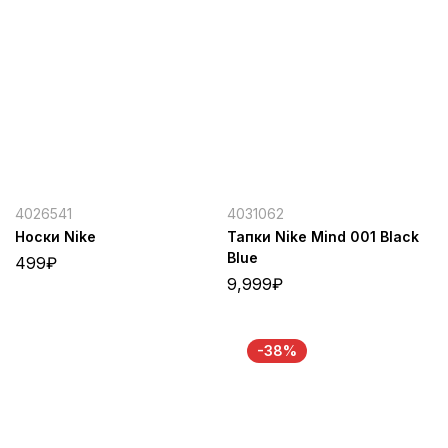
4026541
4031062
Носки Nike
Тапки Nike Mind 001 Black
Blue
499
₽
9,999
₽
-38%