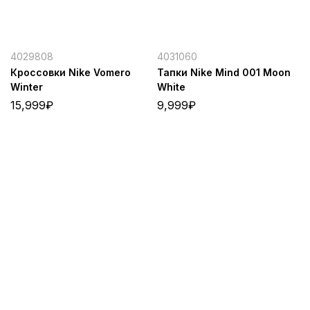
4029808
4031060
Кроссовки Nike Vomero
Тапки Nike Mind 001 Moon
Winter
White
15,999
₽
9,999
₽