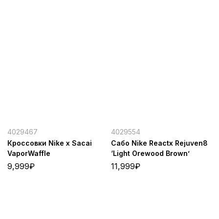
4029467
4029554
Кроссовки Nike x Sacai
Сабо Nike Reactx Rejuven8
VaporWaffle
‘Light Orewood Brown’
9,999
₽
11,999
₽