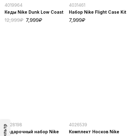
4019964
4031461
Кеды Nike Dunk Low Coast
Набор Nike Flight Case Kit
12,999
₽
7,999
₽
7,999
₽
4028198
4026539
Фильтр
Подарочный набор Nike
Комплект Носков Nike