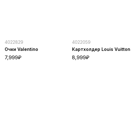
4022829
4022059
Очки Valentino
Картхолдер Louis Vuitton
7,999
₽
8,999
₽