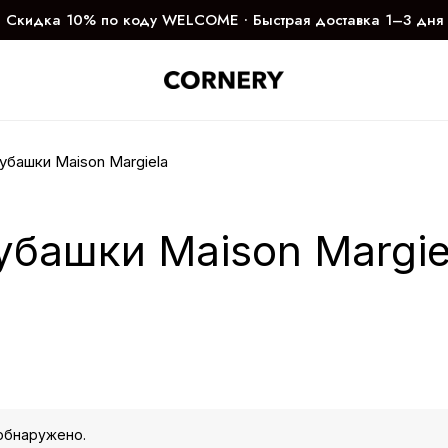
Скидка 10% по коду WELCOME ∙ Быстрая доставка 1–3 дня
убашки Maison Margiela
убашки Maison Margie
обнаружено.