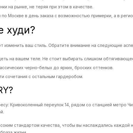
и на рынке, не теряя при этом в качестве.
по Москве в день заказа с возможностью примерки, а в регио
е худи?
ет изменить ваш стиль. Обратите внимание на следующие аспе
еть на вашем теле. Не стоит выбирать слишком обтягивающе
ссических черно-белых до ярких, броских оттенков.
ти сочетания с остальным гардеробом.
RY?
есу: Кривоколенный переулок 14, рядом со станцией метро Ч
й.
оким стандартом качества, чтобы вы наслаждались каждой но
браза жизни.