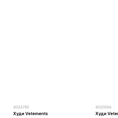
4024785
4020594
Худи Vetements
Худи Vete