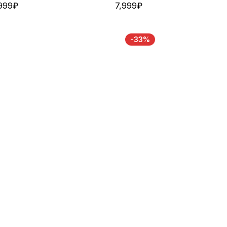
999
₽
7,999
₽
-33%