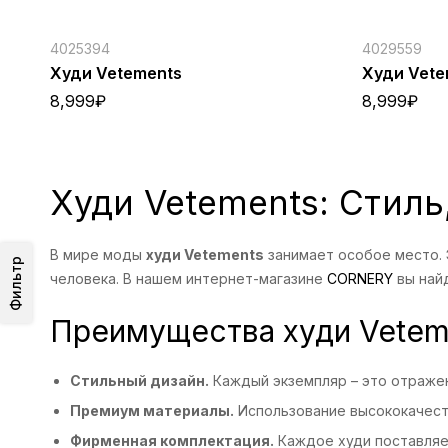
4025394
4029559
Худи Vetements
Худи Vete
8,999
₽
8,999
₽
Худи Vetements: Стиль
В мире моды
худи Vetements
занимает особое место. 
Фильтр
человека. В нашем интернет-магазине
CORNERY
вы най
Преимущества худи Vetem
Стильный дизайн.
Каждый экземпляр – это отражен
Премиум материалы.
Использование высококачеств
Фирменная комплектация.
Каждое худи поставляет