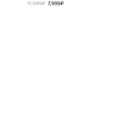
11,999
₽
7,999
₽