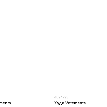
4024723
ments
Худи Vetements