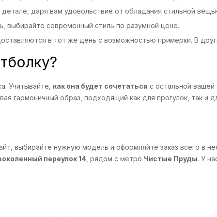
й детале, даря вам удовольствие от обладания стильной вещь
ь, выбирайте современный стиль по разумной цене.
 доставляются в тот же день с возможностью примерки. В друг
утболку?
а. Учитывайте,
как она будет сочетаться
с остальной вашей
ая гармоничный образ, подходящий как для прогулок, так и дл
айт, выбирайте нужную модель и оформляйте заказ всего в нес
воколенный переулок 14
, рядом с метро
Чистые Пруды
. У н