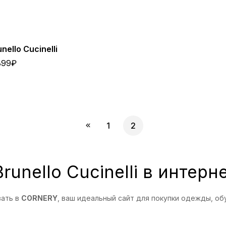
ello Cucinelli
899
₽
1
2
runello Cucinelli в инте
вать в
CORNERY
, ваш идеальный сайт для покупки одежды, обу