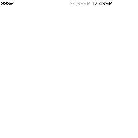
1,999
₽
24,999
₽
12,499
₽