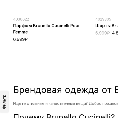
4030622
4029305
Парфюм Brunello Cucinelli Pour
Шорты Brun
Femme
6,999
₽
4,
6,999
₽
Брендовая одежда от B
Фильтр
Ищете стильные и качественные вещи? Добро пожало
Почему Brunello Cucinelli?