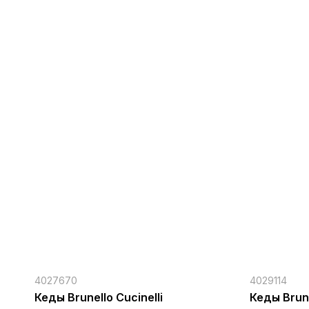
4027670
4029114
Кеды Brunello Cucinelli
Кеды Brune