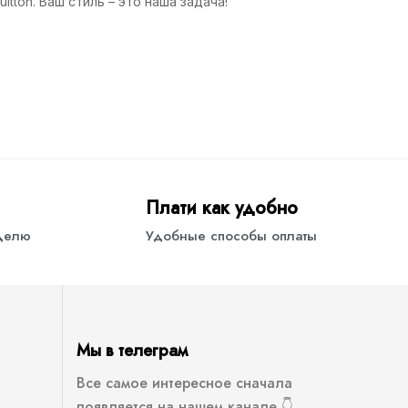
tton. Ваш стиль – это наша задача!
Плати как удобно
еделю
Удобные способы оплаты
Мы в телеграм
Все самое интересное сначала
появляется на нашем канале 👇