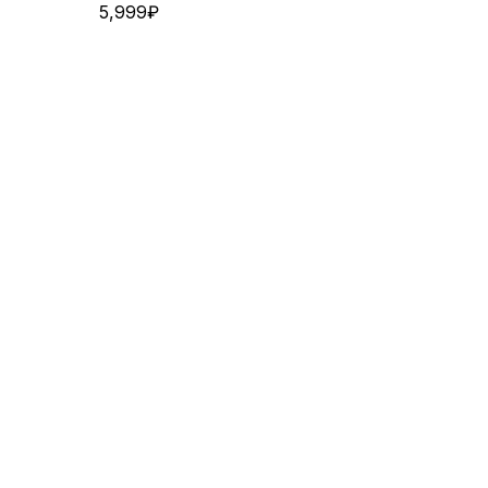
5,999
₽