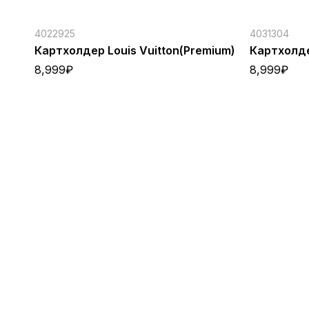
4022925
4031304
Картхолдер Louis Vuitton(Premium)
Картхолде
8,999
₽
8,999
₽