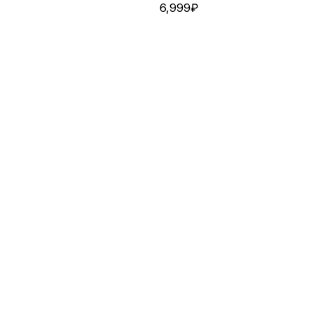
6,999
₽