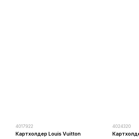
4017922
4024320
Картхолдер Louis Vuitton
Картхолде