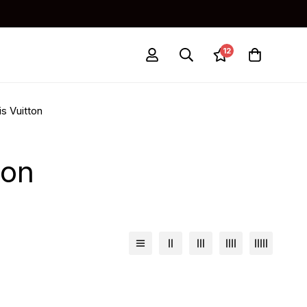
12
s Vuitton
ton