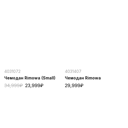
4031072
4031407
Чемодан Rimowa (Small)
Чемодан Rimowa
34,999
₽
23,999
₽
29,999
₽