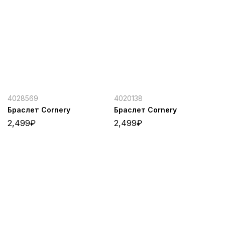
4028569
4020138
Браслет Cornery
Браслет Cornery
2,499
₽
2,499
₽