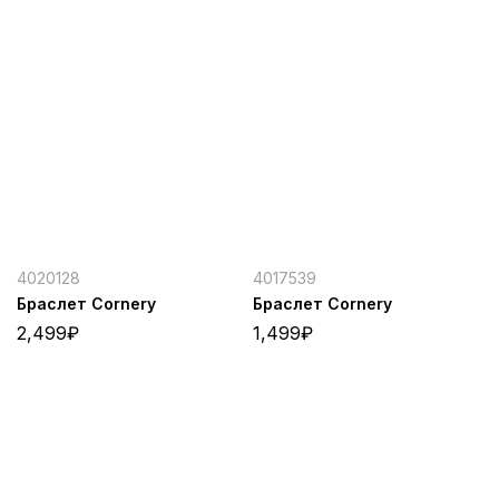
4020128
4017539
Браслет Cornery
Браслет Cornery
2,499
₽
1,499
₽