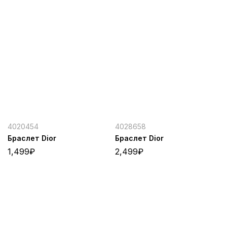
4020454
4028658
Браслет Dior
Браслет Dior
1,499
₽
2,499
₽