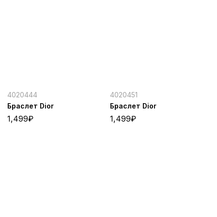
4020444
4020451
Браслет Dior
Браслет Dior
1,499
₽
1,499
₽