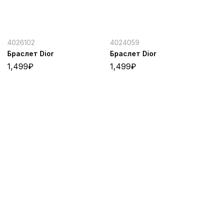
4026102
4024059
Браслет Dior
Браслет Dior
1,499
₽
1,499
₽