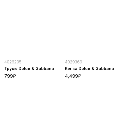
4026205
4029369
Трусы Dolce & Gabbana
Кепка Dolce & Gabbana
799
₽
4,499
₽