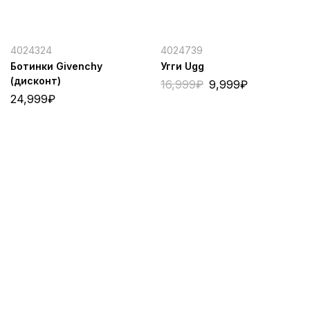
4024324
4024739
Ботинки Givenchy
Угги Ugg
(дисконт)
16,999
₽
9,999
₽
24,999
₽