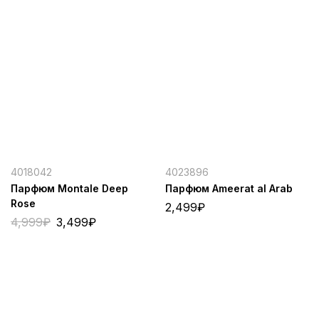
4018042
4023896
Парфюм Montale Deep
Парфюм Ameerat al Arab
Rose
2,499
₽
4,999
₽
3,499
₽