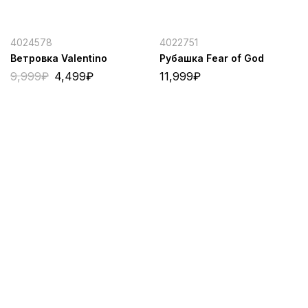
4024578
4022751
Ветровка Valentino
Рубашка Fear of God
9,999
₽
4,499
₽
11,999
₽