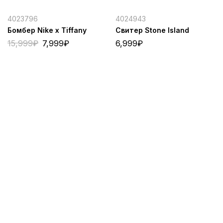
4023796
4024943
Бомбер Nike x Tiffany
Свитер Stone Island
15,999
₽
7,999
₽
6,999
₽